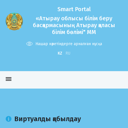
Smart Portal
«Атырау облысы білім беру
басқармасының Атырау қаласы
білім бөлімі" ММ
Нашар көретіндерге арналған нұсқа
KZ
RU
dehaze
Виртуалды қабылдау