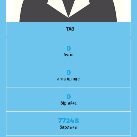
ТАӘ
0
бүгін
0
апта ішінде
0
бір айға
77248
барлығы