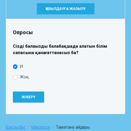
ҚАБЫЛДАУҒА ЖАЗЫЛУ
Опросы
Сіздің балаңыздың балабақшада алатын білім
сапасына қанағаттанасыз ба?
Иә
Жоқ
Басты бет
Мектептік
Тамақтану айдары