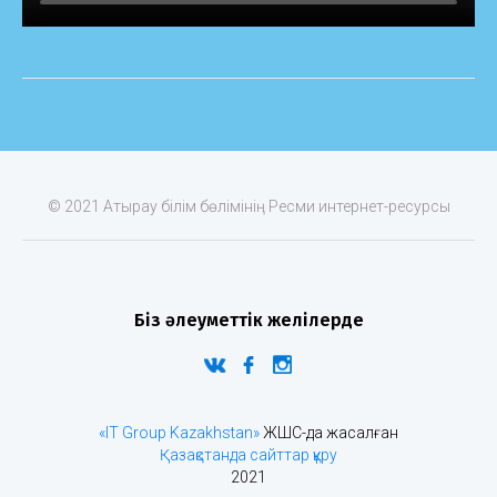
© 2021 Атырау білім бөлімінің Ресми интернет-ресурсы
Біз әлеуметтік желілерде
«IT Group Kazakhstan»
ЖШС-да жасалған
Қазақстанда сайттар құру
2021