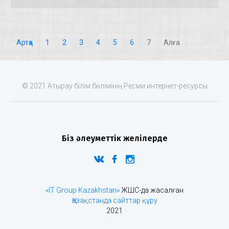
Артқа
1
2
3
4
5
6
7
Алға
© 2021 Атырау білім бөлімінің Ресми интернет-ресурсы
Біз әлеуметтік желілерде
«IT Group Kazakhstan»
ЖШС-да жасалған
Қазақстанда сайттар құру
2021