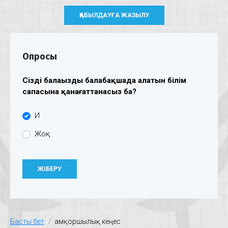
ҚАБЫЛДАУҒА ЖАЗЫЛУ
Опросы
Сіздің балаңыздың балабақшада алатын білім
сапасына қанағаттанасыз ба?
Иә
Жоқ
Басты бет
Қамқоршылық кеңес