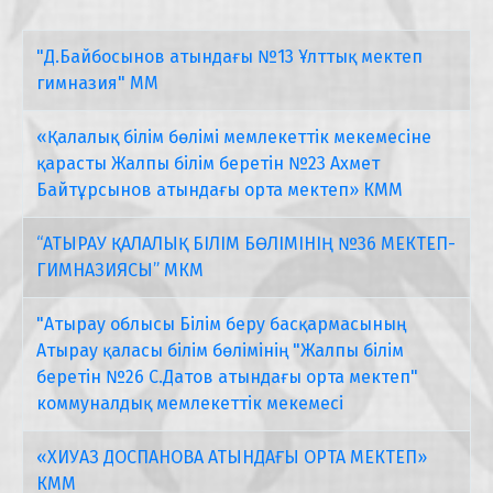
"Д.Байбосынов атындағы №13 Ұлттық мектеп
гимназия" ММ
«Қалалық білім бөлімі мемлекеттік мекемесіне
қарасты Жалпы білім беретін №23 Ахмет
Байтұрсынов атындағы орта мектеп» КММ
“АТЫРАУ ҚАЛАЛЫҚ БІЛІМ БӨЛІМІНІҢ №36 МЕКТЕП-
ГИМНАЗИЯСЫ” МКМ
"Атырау облысы Білім беру басқармасының
Атырау қаласы білім бөлімінің "Жалпы білім
беретін №26 С.Датов атындағы орта мектеп"
коммуналдық мемлекеттік мекемесі
«ХИУАЗ ДОСПАНОВА АТЫНДАҒЫ ОРТА МЕКТЕП»
КММ