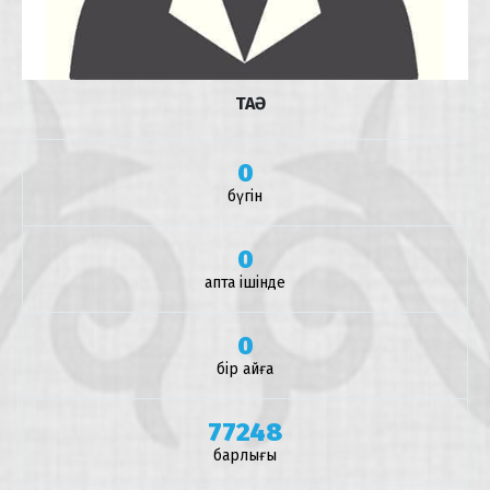
ТАӘ
0
бүгін
0
апта ішінде
0
бір айға
77248
барлығы