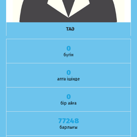
ТАӘ
0
бүгін
0
апта ішінде
0
бір айға
77248
барлығы