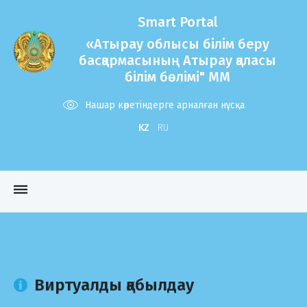
Smart Portal
«Атырау облысы білім беру
басқармасының Атырау қаласы
білім бөлімі" ММ
Нашар көретіндерге арналған нұсқа
KZ
RU
dehaze
Виртуалды қабылдау