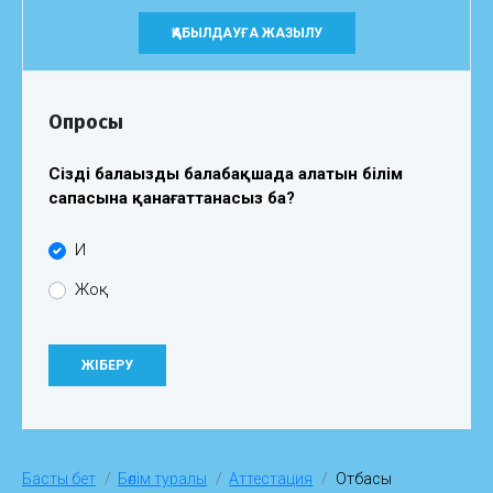
ҚАБЫЛДАУҒА ЖАЗЫЛУ
Опросы
Сіздің балаңыздың балабақшада алатын білім
сапасына қанағаттанасыз ба?
Иә
Жоқ
Басты бет
Бөлім туралы
Аттестация
Отбасы