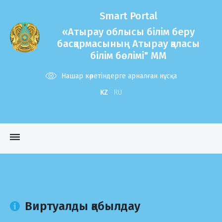
Smart Portal
«Атырау облысы білім беру
басқармасының Атырау қаласы
білім бөлімі" ММ
Нашар көретіндерге арналған нұсқа
KZ
RU
dehaze
Виртуалды қабылдау