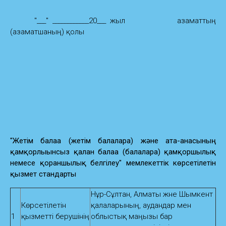
"___" ____________20___ жыл азаматтың
(азаматшаның) қолы
"Жетім балаға (жетім балаларға) және ата-анасының
қамқорлығынсыз қалған балаға (балаларға) қамқоршылық
немесе қорғаншылық белгілеу" мемлекеттік көрсетілетін
қызмет стандарты
Нұр-Сұлтан, Алматы және Шымкент
Көрсетілетін
қалаларының, аудандар мен
1
қызметті берушінің
облыстық маңызы бар