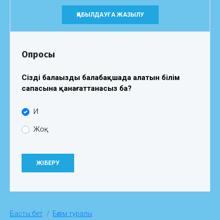
ҚАБЫЛДАУҒА ЖАЗЫЛУ
Опросы
Сіздің балаңыздың балабақшада алатын білім
сапасына қанағаттанасыз ба?
Иә
Жоқ
Басты бет
Бөлім туралы