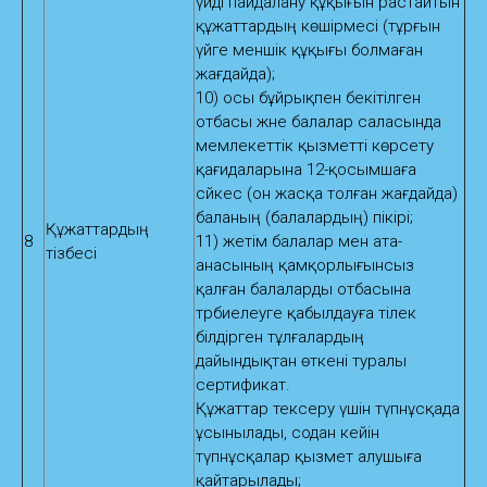
үйді пайдалану құқығын растайтын
құжаттардың көшірмесі (тұрғын
үйге меншік құқығы болмаған
жағдайда);
10) осы бұйрықпен бекітілген
отбасы және балалар саласында
мемлекеттік қызметті көрсету
қағидаларына 12-қосымшаға
сәйкес (он жасқа толған жағдайда)
баланың (балалардың) пікірі;
Құжаттардың
8
11) жетім балалар мен ата-
тізбесі
анасының қамқорлығынсыз
қалған балаларды отбасына
тәрбиелеуге қабылдауға тілек
білдірген тұлғалардың
дайындықтан өткені туралы
сертификат.
Құжаттар тексеру үшін түпнұсқада
ұсынылады, содан кейін
түпнұсқалар қызмет алушыға
қайтарылады;