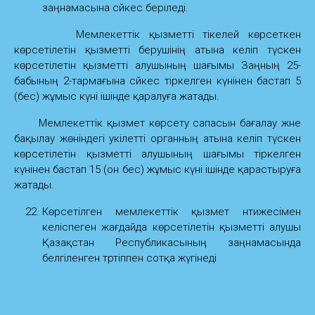
заңнамасына сәйкес беріледі.
Мемлекеттік қызметті тікелей көрсеткен
көрсетілетін қызметті берушінің атына келіп түскен
көрсетілетін қызметті алушының шағымы Заңның 25-
бабының 2-тармағына сәйкес тіркелген күнінен бастап 5
(бес) жұмыс күні ішінде қаралуға жатады.
Мемлекеттік қызмет көрсету сапасын бағалау және
бақылау жөніндегі уәкілетті органның атына келіп түскен
көрсетілетін қызметті алушының шағымы тіркелген
күнінен бастап 15 (он бес) жұмыс күні ішінде қарастыруға
жатады.
Көрсетілген мемлекеттік қызмет нәтижесімен
келіспеген жағдайда көрсетілетін қызметті алушы
Қазақстан Республикасының заңнамасында
белгіленген тәртіппен сотқа жүгінеді