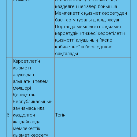
көзделген негіздер бойынша
Мемлекеттік қызмет көрсетуден
бас тарту туралы дәлелді жауап.
Порталда мемлекеттік қызмет
көрсетудің нәтижесі көрсетілетін
қызметті алушының "жеке
кабинетіне" жіберіледі және
сақталады.
Көрсетілетін
қызметті
алушыдан
алынатын төлем
мөлшері
Қазақстан
Республикасының
заңнамасында
6
көзделген
Тегін
жағдайларда
мемлекеттік
қызмет көрсету