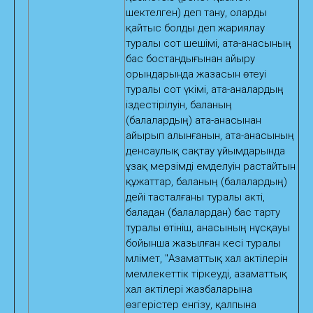
шектелген) деп тану, оларды
қайтыс болды деп жариялау
туралы сот шешімі, ата-анасының
бас бостандығынан айыру
орындарында жазасын өтеуi
туралы сот үкімі, ата-аналардың
іздестірілуін, баланың
(балалардың) ата-анасынан
айырып алынғанын, ата-анасының
денсаулық сақтау ұйымдарында
ұзақ мерзімді емделуін растайтын
құжаттар, баланың (балалардың)
әдейі тасталғаны туралы акті,
баладан (балалардан) бас тарту
туралы өтініш, анасының нұсқауы
бойынша жазылған әкесі туралы
мәлімет, "Азаматтық хал актілерін
мемлекеттік тіркеуді, азаматтық
хал актілері жазбаларына
өзгерістер енгізу, қалпына