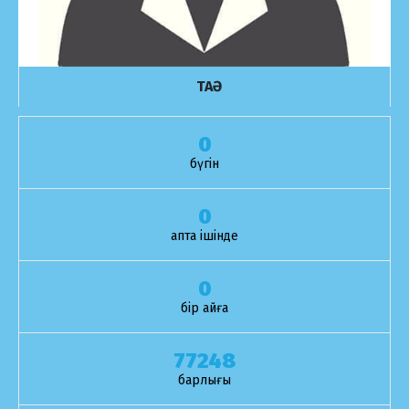
ТАӘ
0
бүгін
0
апта ішінде
0
бір айға
77248
барлығы