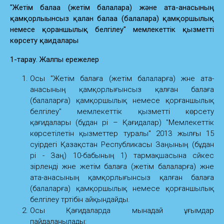
"Жетім балаға (жетім балаларға) және ата-анасының
қамқорлығынсыз қалған балаға (балаларға) қамқоршылық
немесе қорғаншылық белгілеу" мемлекеттік қызметті
көрсету қағидалары
1-тарау. Жалпы ережелер
Осы "Жетім балаға (жетім балаларға) және ата-
анасының қамқорлығынсыз қалған балаға
(балаларға) қамқоршылық немесе қорғаншылық
белгілеу" мемлекеттік қызметті көрсету
қағидалары (бұдан әрі – Қағидалар) "Мемлекеттік
көрсетілетін қызметтер туралы" 2013 жылғы 15
сәуірдегі Қазақстан Республикасы Заңының (бұдан
әрі - Заң) 10-бабының 1) тармақшасына сәйкес
әзірленді және жетім балаға (жетім балаларға) және
ата-анасының қамқорлығынсыз қалған балаға
(балаларға) қамқоршылық немесе қорғаншылық
белгілеу тәртібін айқындайды.
Осы Қағидаларда мынадай ұғымдар
пайдаланылады: