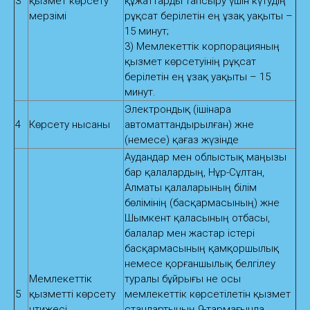
3
қызмет көрсету
құжаттарды тапсыру үшін күтудің
мерзімі
рұқсат берілетін ең ұзақ уақыты –
15 минут;
3) Мемлекеттік корпорацияның
қызмет көрсетуінің рұқсат
берілетін ең ұзақ уақыты – 15
минут.
Электрондық (ішінара
4
Көрсету нысаны
автоматтандырылған) және
(немесе) қағаз жүзінде
Аудандар мен облыстық маңызы
бар қалалардың, Нұр-Сұлтан,
Алматы қалаларының білім
бөлімінің (басқармасының) және
Шымкент қаласының отбасы,
балалар мен жастар істері
басқармасының қамқоршылық
немесе қорғаншылық белгілеу
Мемлекеттік
туралы бұйрығы не осы
5
қызметті көрсету
мемлекеттік көрсетілетін қызмет
нәтижесі
стандартының 9-тармағында