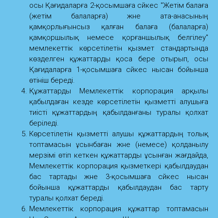
осы Қағидаларға 2-қосымшаға сәйкес "Жетім балаға
(жетім балаларға) және ата-анасының
қамқорлығынсыз қалған балаға (балаларға)
қамқоршылық немесе қорғаншылық белгілеу"
мемлекеттік көрсетілетін қызмет стандартында
көзделген құжаттарды қоса бере отырып, осы
Қағидаларға 1-қосымшаға сәйкес нысан бойынша
өтініш береді.
Құжаттарды Мемлекеттік корпорация арқылы
қабылдаған кезде көрсетілетін қызметті алушыға
тиісті құжаттардың қабылданғаны туралы қолхат
беріледі.
Көрсетілетін қызметті алушы құжаттардың толық
топтамасын ұсынбаған және (немесе) қолданылу
мерзімі өтіп кеткен құжаттарды ұсынған жағдайда,
Мемлекеттік корпорация қызметкері қабылдаудан
бас тартады және 3-қосымшаға сәйкес нысан
бойынша құжаттарды қабылдаудан бас тарту
туралы қолхат береді.
Мемлекеттік корпорация құжаттар топтамасын