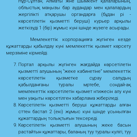
Нұр-Сұлтан, Алматы және Шымкент қалаларының,
облыстық маңызы бар аудандар мен қалалардың
жергілікті атқарушы органдарға (бұдан әрі -
көрсетілетін қызметті беруші) курьер арқылы
жеткізуді 1 (бір) жұмыс күні ішінде жүзеге асырады.
Мемлекеттік корпорацияға жүгінген кезде
құжаттарды қабылдау күні мемлекеттік қызмет көрсету
мерзіміне кірмейді.
Портал арқылы жүгінген жағдайда көрсетілетін
қызметті алушының "жеке кабинетіне" мемлекеттік
көрсетілетін қызметке сұрау салудың
қабылданғаны туралы мәртебе, сондай-ақ
мемлекеттік көрсетілетін қызмет нәтижесін алу күні
мен уақыты көрсетілген хабарлама жіберіледі.
Көрсетілетін қызметті беруші құжаттарды алған
сәттен бастап 2 (екі) жұмыс күні ішінде ұсынылған
құжаттардың толықтығын тексереді.
Көрсетілетін қызметті алушының жеке басын
растайтын құжаттары, баланың туу туралы куәлігі, туу