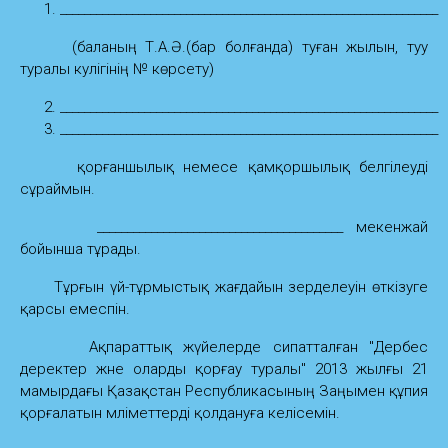
_______________________________________________________________
(баланың Т.А.Ә.(бар болғанда) туған жылын, туу
туралы куәлігінің № көрсету)
_______________________________________________________________
_______________________________________________________________
қорғаншылық немесе қамқоршылық белгілеуді
сұраймын.
_________________________________________ мекенжай
бойынша тұрады.
Тұрғын үй-тұрмыстық жағдайын зерделеуін өткізуге
қарсы емеспін.
Ақпараттық жүйелерде сипатталған "Дербес
деректер және оларды қорғау туралы" 2013 жылғы 21
мамырдағы Қазақстан Республикасының Заңымен құпия
қорғалатын мәліметтерді қолдануға келісемін.