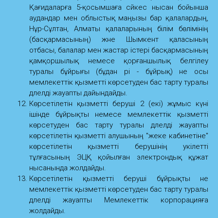
Қағидаларға 5-қосымшаға сәйкес нысан бойынша
аудандар мен облыстық маңызы бар қалалардың,
Нұр-Сұлтан, Алматы қалаларының білім бөлімінің
(басқармасының) және Шымкент қаласының
отбасы, балалар мен жастар істері басқармасының
қамқоршылық немесе қорғаншылық белгілеу
туралы бұйрығы (бұдан әрі - бұйрық) не осы
мемлекеттік қызметті көрсетуден бас тарту туралы
дәлелді жауапты дайындайды.
Көрсетілетін қызметті беруші 2 (екі) жұмыс күні
ішінде бұйрықты немесе мемлекеттік қызметті
көрсетуден бас тарту туралы дәлелді жауапты
көрсетілетін қызметті алушының "жеке кабинетіне"
көрсетілетін қызметті берушінің уәкілетті
тұлғасының ЭЦҚ қойылған электрондық құжат
нысанында жолдайды.
Көрсетілетін қызметті беруші бұйрықты не
мемлекеттік қызметті көрсетуден бас тарту туралы
дәлелді жауапты Мемлекеттік корпорацияға
жолдайды.