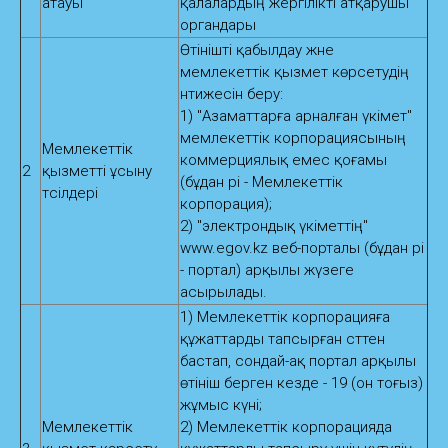
атауы
қалалардың жергілікті атқарушы
органдары
Өтінішті қабылдау және
мемлекеттік қызмет көрсетудің
нәтижесін беру:
1) "Азаматтарға арналған үкімет"
мемлекеттік корпорациясының
Мемлекеттік
коммерциялық емес қоғамы
2
қызметті ұсыну
(бұдан әрі - Мемлекеттік
тәсілдері
корпорация);
2) "электрондық үкіметтің"
www.egov.kz веб-порталы (бұдан әрі
- портал) арқылы жүзеге
асырылады.
1) Мемлекеттік корпорацияға
құжаттарды тапсырған сәттен
бастап, сондай-ақ портал арқылы
өтініш берген кезде - 19 (он тоғыз)
жұмыс күні;
Мемлекеттік
2) Мемлекеттік корпорацияда