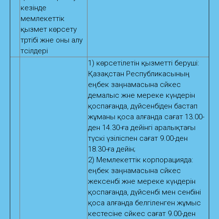
кезінде
мемлекеттік
қызмет көрсету
тәртібі және оны алу
тәсілдері
1) көрсетілетін қызметті беруші:
Қазақстан Республикасының
еңбек заңнамасына сәйкес
демалыс және мереке күндерін
қоспағанда, дүйсенбіден бастап
жұманы қоса алғанда сағат 13.00-
ден 14.30-ға дейінгі аралықтағы
түскі үзіліспен сағат 9.00-ден
18.30-ға дейін;
2) Мемлекеттік корпорацияда:
еңбек заңнамасына сәйкес
жексенбі және мереке күндерін
қоспағанда, дүйсенбі мен сенбіні
қоса алғанда белгіленген жұмыс
кестесіне сәйкес сағат 9.00-ден