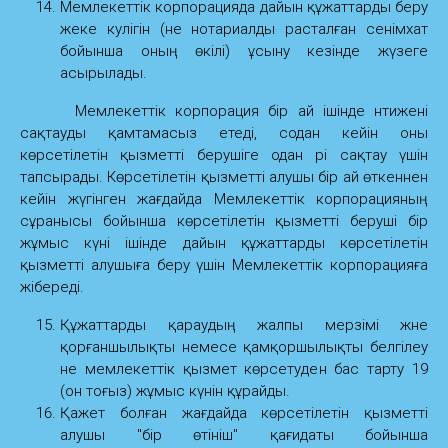
Мемлекеттік корпорацияда дайын құжаттарды беру
жеке куәлігін (не нотариалды расталған сенімхат
бойынша оның өкілі) ұсыну кезінде жүзеге
асырылады.
Мемлекеттік корпорация бір ай ішінде нәтижені
сақтауды қамтамасыз етеді, содан кейін оны
көрсетілетін қызметті берушіге одан әрі сақтау үшін
тапсырады. Көрсетілетін қызметті алушы бір ай өткеннен
кейін жүгінген жағдайда Мемлекеттік корпорацияның
сұранысы бойынша көрсетілетін қызметті беруші бір
жұмыс күні ішінде дайын құжаттарды көрсетілетін
қызметті алушыға беру үшін Мемлекеттік корпорацияға
жібереді.
Құжаттарды қараудың жалпы мерзімі және
қорғаншылықты немесе қамқоршылықты белгілеу
не мемлекеттік қызмет көрсетуден бас тарту 19
(он тоғыз) жұмыс күнін құрайды.
Қажет болған жағдайда көрсетілетін қызметті
алушы "бір өтініш" қағидаты бойынша