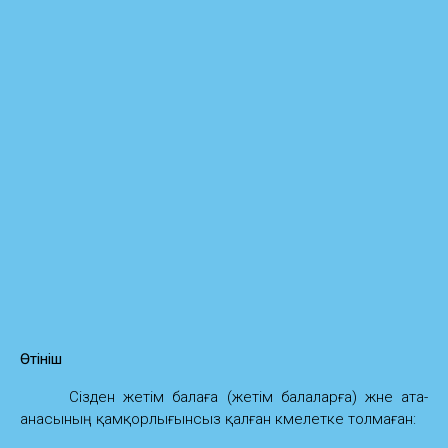
Өтініш
Сізден жетім балаға (жетім балаларға) және ата-
анасының қамқорлығынсыз қалған кәмелетке толмаған: