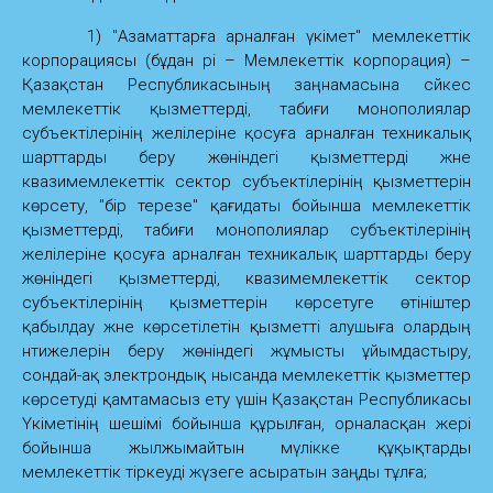
1) "Азаматтарға арналған үкімет" мемлекеттік
корпорациясы (бұдан әрі – Мемлекеттік корпорация) –
Қазақстан Республикасының заңнамасына сәйкес
мемлекеттік қызметтерді, табиғи монополиялар
субъектілерінің желілеріне қосуға арналған техникалық
шарттарды беру жөніндегі қызметтерді және
квазимемлекеттік сектор субъектілерінің қызметтерін
көрсету, "бір терезе" қағидаты бойынша мемлекеттік
қызметтерді, табиғи монополиялар субъектілерінің
желілеріне қосуға арналған техникалық шарттарды беру
жөніндегі қызметтерді, квазимемлекеттік сектор
субъектілерінің қызметтерін көрсетуге өтініштер
қабылдау және көрсетілетін қызметті алушыға олардың
нәтижелерін беру жөніндегі жұмысты ұйымдастыру,
сондай-ақ электрондық нысанда мемлекеттік қызметтер
көрсетуді қамтамасыз ету үшін Қазақстан Республикасы
Үкіметінің шешімі бойынша құрылған, орналасқан жері
бойынша жылжымайтын мүлікке құқықтарды
мемлекеттік тіркеуді жүзеге асыратын заңды тұлға;