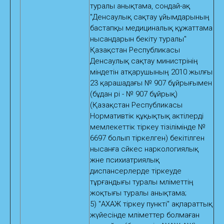
туралы анықтама, сондай-ақ
"Денсаулық сақтау ұйымдарының
бастапқы медициналық құжаттама
нысандарын бекіту туралы"
Қазақстан Республикасы
Денсаулық сақтау министрінің
міндетін атқарушының 2010 жылғы
23 қарашадағы № 907 бұйрығымен
(бұдан әрі - № 907 бұйрық)
(Қазақстан Республикасы
Нормативтік құқықтық актілерді
мемлекеттік тіркеу тізілімінде №
6697 болып тіркелген) бекітілген
нысанға сәйкес наркологиялық
және психиатриялық
диспансерлерде тіркеуде
тұрғандығы туралы мәліметтің
жоқтығы туралы анықтама;
5) "АХАЖ тіркеу пункті" ақпараттық
жүйесінде мәліметтер болмаған