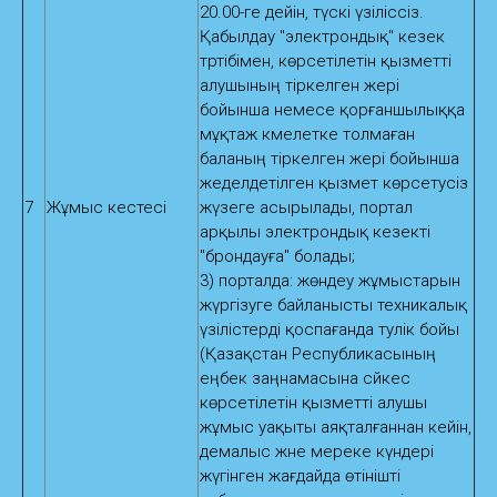
20.00-ге дейін, түскі үзіліссіз.
Қабылдау "электрондық" кезек
тәртібімен, көрсетілетін қызметті
алушының тіркелген жері
бойынша немесе қорғаншылыққа
мұқтаж кәмелетке толмаған
баланың тіркелген жері бойынша
жеделдетілген қызмет көрсетусіз
7
Жұмыс кестесі
жүзеге асырылады, портал
арқылы электрондық кезекті
"брондауға" болады;
3) порталда: жөндеу жұмыстарын
жүргізуге байланысты техникалық
үзілістерді қоспағанда тәулік бойы
(Қазақстан Республикасының
еңбек заңнамасына сәйкес
көрсетілетін қызметті алушы
жұмыс уақыты аяқталғаннан кейін,
демалыс және мереке күндері
жүгінген жағдайда өтінішті