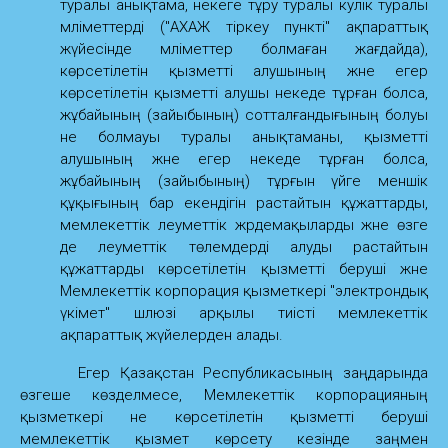
туралы анықтама, некеге тұру туралы куәлік туралы
мәліметтерді ("АХАЖ тіркеу пункті" ақпараттық
жүйесінде мәліметтер болмаған жағдайда),
көрсетілетін қызметті алушының және егер
көрсетілетін қызметті алушы некеде тұрған болса,
жұбайының (зайыбының) сотталғандығының болуы
не болмауы туралы анықтаманы, қызметті
алушының және егер некеде тұрған болса,
жұбайының (зайыбының) тұрғын үйге меншік
құқығының бар екендігін растайтын құжаттарды,
мемлекеттік әлеуметтік жәрдемақыларды және өзге
де әлеуметтік төлемдерді алуды растайтын
құжаттарды көрсетілетін қызметті беруші және
Мемлекеттік корпорация қызметкері "электрондық
үкімет" шлюзі арқылы тиісті мемлекеттік
ақпараттық жүйелерден алады.
Егер Қазақстан Республикасының заңдарында
өзгеше көзделмесе, Мемлекеттік корпорацияның
қызметкері не көрсетілетін қызметті беруші
мемлекеттік қызмет көрсету кезінде заңмен