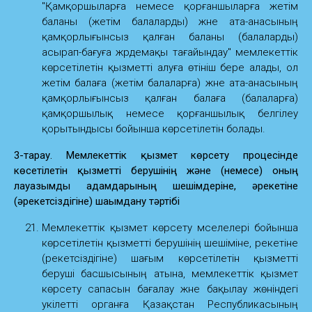
"Қамқоршыларға немесе қорғаншыларға жетім
баланы (жетім балаларды) және ата-анасының
қамқорлығынсыз қалған баланы (балаларды)
асырап-бағуға жәрдемақы тағайындау" мемлекеттік
көрсетілетін қызметті алуға өтініш бере алады, ол
жетім балаға (жетім балаларға) және ата-анасының
қамқорлығынсыз қалған балаға (балаларға)
қамқоршылық немесе қорғаншылық белгілеу
қорытындысы бойынша көрсетілетін болады.
3-тарау. Мемлекеттік қызмет көрсету процесінде
көсетілетін қызметті берушінің және (немесе) оның
лауазымды адамдарының шешімдеріне, әрекетіне
(әрекетсіздігіне) шағымдану тәртібі
Мемлекеттік қызмет көрсету мәселелері бойынша
көрсетілетін қызметті берушінің шешіміне, әрекетіне
(әрекетсіздігіне) шағым көрсетілетін қызметті
беруші басшысының атына, мемлекеттік қызмет
көрсету сапасын бағалау және бақылау жөніндегі
уәкілетті органға Қазақстан Республикасының