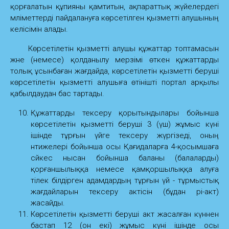
қорғалатын құпияны қамтитын, ақпараттық жүйелердегі
мәліметтерді пайдалануға көрсетілген қызметті алушының
келісімін алады.
Көрсетілетін қызметті алушы құжаттар топтамасын
және (немесе) қолданылу мерзімі өткен құжаттарды
толық ұсынбаған жағдайда, көрсетілетін қызметті беруші
көрсетілетін қызметті алушыға өтінішті портал арқылы
қабылдаудан бас тартады.
Құжаттарды тексеру қорытындылары бойынша
көрсетілетін қызметті беруші 3 (үш) жұмыс күні
ішінде тұрғын үйге тексеру жүргізеді, оның
нәтижелері бойынша осы Қағидаларға 4-қосымшаға
сәйкес нысан бойынша баланы (балаларды)
қорғаншылыққа немесе қамқоршылыққа алуға
тілек білдірген адамдардың тұрғын үй - тұрмыстық
жағдайларын тексеру актісін (бұдан әрі-акт)
жасайды.
Көрсетілетін қызметті беруші акт жасалған күннен
бастап 12 (он екі) жұмыс күні ішінде осы