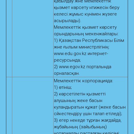
қабылдау және мемлекеттік
қызмет көрсету нәтижесін беру
келесі жұмыс күнімен жүзеге
асырылады).
Мемлекеттік қызмет көрсету
орындарының мекенжайлары:
1) Қазақстан Республикасы Білім
және ғылым министрлігінің:
www.edu.gov.kz интернет-
ресурсында;
2) www.egov.kz порталында
орналасқан.
Мемлекеттік корпорацияда:
1) өтініш;
2) көрсетілетін қызметті
алушының жеке басын
куәландыратын құжат (жеке басын
сәйкестендіру үшін талап етіледі);
3) егер некеде тұрған жағдайда,
жұбайының (зайыбының)
нотариалды расталған келісімі;