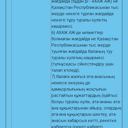
жағдайда (бұдан әрі - АХАЖ АЖ) не
Қазақстан Республикасынан тыс
жерде некеге тұрған жағдайда
некеге тұру туралы куәліктің
көшірмесі;
6) АХАЖ АЖ-де мәліметтер
болмаған жағдайда не Қазақстан
Республикасынан тыс жерде
туылған жағдайда баланың туу
туралы куәлігінің көшірмесі
(түпнұсқасы сәйкестендіру үшін
талап етіледі);
7) балаға жалғыз ата-анасының
немесе екеуiнiң де
қамқорлығының жоқтығын
растайтын құжаттардың (қайтыс
болуы туралы куәлік, ата-ананы ата-
ана құқықтарынан айыру, олардың
ата-ана құқықтарын шектеу, ата-
анасын хабарсыз кетті, әрекетке
қабiлетсiз (әрекет қабiлетi