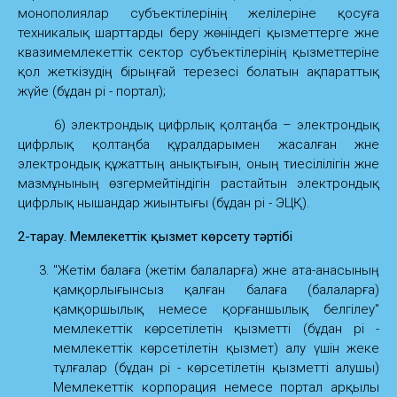
монополиялар субъектілерінің желілеріне қосуға
техникалық шарттарды беру жөніндегі қызметтерге және
квазимемлекеттік сектор субъектілерінің қызметтеріне
қол жеткізудің бірыңғай терезесі болатын ақпараттық
жүйе (бұдан әрі - портал);
6) электрондық цифрлық қолтаңба – электрондық
цифрлық қолтаңба құралдарымен жасалған және
электрондық құжаттың анықтығын, оның тиесілілігін және
мазмұнының өзгермейтіндігін растайтын электрондық
цифрлық нышандар жиынтығы (бұдан әрі - ЭЦҚ).
2-тарау. Мемлекеттік қызмет көрсету тәртібі
"Жетім балаға (жетім балаларға) және ата-анасының
қамқорлығынсыз қалған балаға (балаларға)
қамқоршылық немесе қорғаншылық белгілеу"
мемлекеттік көрсетілетін қызметті (бұдан әрі -
мемлекеттік көрсетілетін қызмет) алу үшін жеке
тұлғалар (бұдан әрі - көрсетілетін қызметті алушы)
Мемлекеттік корпорация немесе портал арқылы