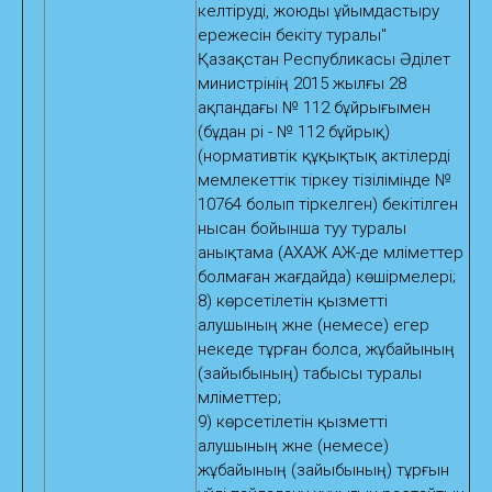
келтіруді, жоюды ұйымдастыру
ережесін бекіту туралы"
Қазақстан Республикасы Әділет
министрінің 2015 жылғы 28
ақпандағы № 112 бұйрығымен
(бұдан әрі - № 112 бұйрық)
(нормативтік құқықтық актілерді
мемлекеттік тіркеу тізілімінде №
10764 болып тіркелген) бекітілген
нысан бойынша туу туралы
анықтама (АХАЖ АЖ-де мәліметтер
болмаған жағдайда) көшiрмелері;
8) көрсетілетін қызметті
алушының және (немесе) егер
некеде тұрған болса, жұбайының
(зайыбының) табысы туралы
мәліметтер;
9) көрсетілетін қызметті
алушының және (немесе)
жұбайының (зайыбының) тұрғын