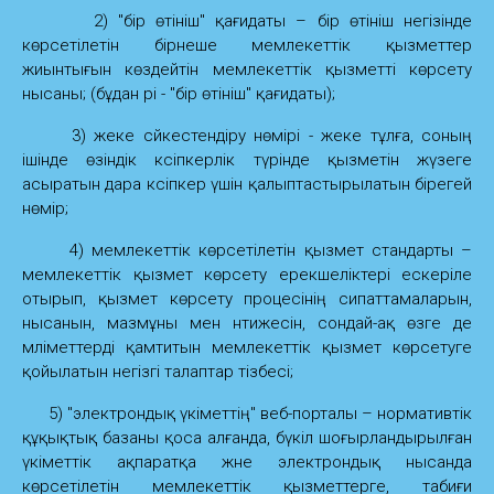
2) "бір өтініш" қағидаты – бір өтініш негізінде
көрсетілетін бірнеше мемлекеттік қызметтер
жиынтығын көздейтін мемлекеттік қызметті көрсету
нысаны; (бұдан әрі - "бір өтініш" қағидаты);
3) жеке сәйкестендiру нөмiрi - жеке тұлға, соның
iшiнде өзiндiк кәсiпкерлiк түрiнде қызметiн жүзеге
асыратын дара кәсiпкер үшiн қалыптастырылатын бiрегей
нөмiр;
4) мемлекеттік көрсетілетін қызмет стандарты –
мемлекеттік қызмет көрсету ерекшеліктері ескеріле
отырып, қызмет көрсету процесінің сипаттамаларын,
нысанын, мазмұны мен нәтижесін, сондай-ақ өзге де
мәліметтерді қамтитын мемлекеттік қызмет көрсетуге
қойылатын негізгі талаптар тізбесі;
5) "электрондық үкіметтің" веб-порталы – нормативтік
құқықтық базаны қоса алғанда, бүкіл шоғырландырылған
үкіметтік ақпаратқа және электрондық нысанда
көрсетілетін мемлекеттік қызметтерге, табиғи