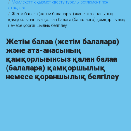
Мемлекеттік қызмет көрсету туралы регламент пен
стандарт
Жетім балаға (жетім балаларға) және ата-анасының
қамқорлығынсыз қалған балаға (балаларға) қамқоршылық
немесе қорғаншылық белгілеу
Жетім балаға (жетім балаларға)
және ата-анасының
қамқорлығынсыз қалған балаға
(балаларға) қамқоршылық
немесе қорғаншылық белгілеу