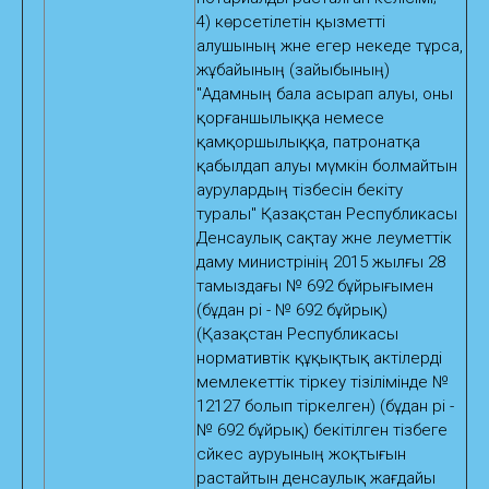
4) көрсетілетін қызметті
алушының және егер некеде тұрса,
жұбайының (зайыбының)
"Адамның бала асырап алуы, оны
қорғаншылыққа немесе
қамқоршылыққа, патронатқа
қабылдап алуы мүмкін болмайтын
аурулардың тізбесін бекіту
туралы" Қазақстан Республикасы
Денсаулық сақтау және әлеуметтік
даму министрінің 2015 жылғы 28
тамыздағы № 692 бұйрығымен
(бұдан әрі - № 692 бұйрық)
(Қазақстан Республикасы
нормативтік құқықтық актілерді
мемлекеттік тіркеу тізілімінде №
12127 болып тіркелген) (бұдан әрі -
№ 692 бұйрық) бекітілген тізбеге
сәйкес ауруының жоқтығын
растайтын денсаулық жағдайы